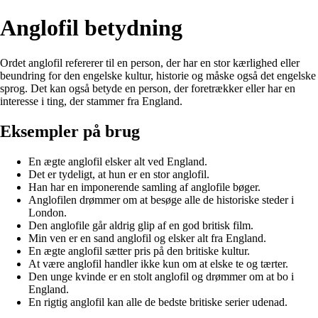
Anglofil betydning
Ordet anglofil refererer til en person, der har en stor kærlighed eller
beundring for den engelske kultur, historie og måske også det engelske
sprog. Det kan også betyde en person, der foretrækker eller har en
interesse i ting, der stammer fra England.
Eksempler på brug
En ægte anglofil elsker alt ved England.
Det er tydeligt, at hun er en stor anglofil.
Han har en imponerende samling af anglofile bøger.
Anglofilen drømmer om at besøge alle de historiske steder i
London.
Den anglofile går aldrig glip af en god britisk film.
Min ven er en sand anglofil og elsker alt fra England.
En ægte anglofil sætter pris på den britiske kultur.
At være anglofil handler ikke kun om at elske te og tærter.
Den unge kvinde er en stolt anglofil og drømmer om at bo i
England.
En rigtig anglofil kan alle de bedste britiske serier udenad.