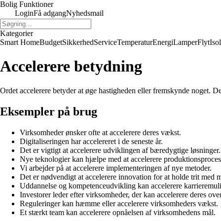
Bolig Funktioner
Login
Få adgang
Nyhedsmail
Kategorier
Smart Home
Budget
Sikkerhed
Service
Temperatur
Energi
Lamper
Flyt
Iso
Accelerere betydning
Ordet accelerere betyder at øge hastigheden eller fremskynde noget. Det
Eksempler på brug
Virksomheder ønsker ofte at accelerere deres vækst.
Digitaliseringen har accelereret i de seneste år.
Det er vigtigt at accelerere udviklingen af bæredygtige løsninger.
Nye teknologier kan hjælpe med at accelerere produktionsproces
Vi arbejder på at accelerere implementeringen af nye metoder.
Det er nødvendigt at accelerere innovation for at holde trit med 
Uddannelse og kompetenceudvikling kan accelerere karrieremul
Investorer leder efter virksomheder, der kan accelerere deres ove
Reguleringer kan hæmme eller accelerere virksomheders vækst.
Et stærkt team kan accelerere opnåelsen af virksomhedens mål.