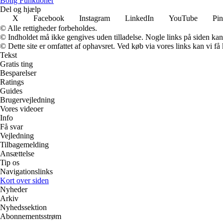
Bolig Funktioner
Del og hjælp
X
Facebook
Instagram
LinkedIn
YouTube
Pin
© Alle rettigheder forbeholdes.
© Indholdet må ikke gengives uden tilladelse. Nogle links på siden ka
© Dette site er omfattet af ophavsret. Ved køb via vores links kan vi 
Tekst
Gratis ting
Besparelser
Ratings
Guides
Brugervejledning
Vores videoer
Info
Få svar
Vejledning
Tilbagemelding
Ansættelse
Tip os
Navigationslinks
Kort over siden
Nyheder
Arkiv
Nyhedssektion
Abonnementsstrøm