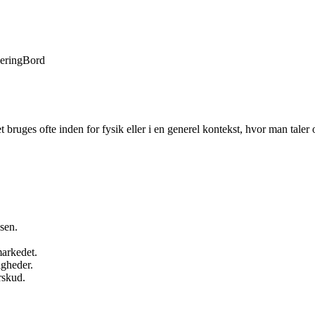
lering
Bord
 bruges ofte inden for fysik eller i en generel kontekst, hvor man taler
sen.
markedet.
igheder.
rskud.